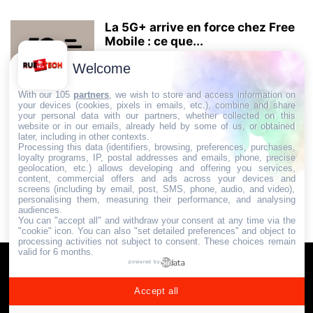
La 5G+ arrive en force chez Free
Mobile : ce que...
29 août 2025
Welcome
With our 105
partners
, we wish to store and access information on
your devices (cookies, pixels in emails, etc.), combine and share
your personal data with our partners, whether collected on this
AUCUN COMMENTAIRE
website or in our emails, already held by some of us, or obtained
later, including in other contexts.
Processing this data (identifiers, browsing, preferences, purchases,
LAISSER UN COMMENTAIRE
loyalty programs, IP, postal addresses and emails, phone, precise
geolocation, etc.) allows developing and offering you services,
content, commercial offers and ads across your devices and
screens (including by email, post, SMS, phone, audio, and video),
CONNECTER POUR LAISSER UN COMMENTAIRE
personalising them, measuring their performance, and analysing
audiences.
You can "accept all" and withdraw your consent at any time via the
"cookie" icon
. You can also "set detailed preferences" and object to
processing activities not subject to consent. These choices remain
valid for 6 months.
Communauté & Discussions
Contactez-nous / Contribuez
powered by
Mentions légales
Accept all