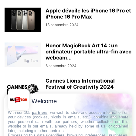
Apple dévoile les iPhone 16 Pro et
iPhone 16 Pro Max
13 septembre 2024
Honor MagicBook Art 14 : un
ordinateur portable ultra-fin avec
webcam...
6 septembre 2024
Cannes Lions International
Festival of Creativity 2024
18 juin 2024
Welcome
With our 105
partners
, we wish to store and access information on
Intel Innovation 2024 :
your devices (cookies, pixels in emails, etc.), combine and share
Lancement imminent des Core
your personal data with our partners, whether collected on this
website or in our emails, already held by some of us, or obtained
Ultra 200 ?
later, including in other contexts.
Processing this data (identifiers, browsing, preferences, purchases,
29 mai 2024