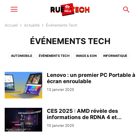
Accueil
Actualité
Événements Tech
ÉVÉNEMENTS TECH
AUTOMOBILE
ÉVÉNEMENTS TECH
IMAGE & SON
INFORMATIQUE
JEUX VIDEO
MAISON
MOBILE
OPÉRATEURS TÉLÉCOMS
SCIENCES & INNOVATION
STREAMING
WEB
Lenovo : un premier PC Portable à
écran enroulable
13 janvier 2025
CES 2025 : AMD révèle des
informations de RDNA 4 et...
10 janvier 2025