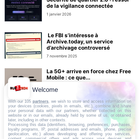
de la vigilance connectée
1 janvier 2026
Le FBI s’intéresse à
Archive.today, un service
d’archivage controversé
7 novembre 2025
La 5G+ arrive en force chez Free
Mobile : ce que...
29 août 2025
Welcome
With our 105
partners
, we wish to store and access information on
your devices (cookies, pixels in emails, etc.), combine and share
your personal data with our partners, whether collected on this
AUCUN COMMENTAIRE
website or in our emails, already held by some of us, or obtained
later, including in other contexts.
Processing this data (identifiers, browsing, preferences, purchases,
LAISSER UN COMMENTAIRE
loyalty programs, IP, postal addresses and emails, phone, precise
geolocation, etc.) allows developing and offering you services,
content, commercial offers and ads across your devices and