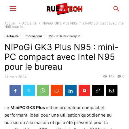
Accueil
Actualité
NiPoGi GK3 Plus N95 : mini-PC compact avec Intel
N95 pour le...
Actualité
Informatique
Mini-PC & Raspberry Pi
NiPoGi GK3 Plus N95 : mini-
PC compact avec Intel N95
pour le bureau
147
0
24 mars 2024
Le
MiniPC GK3 Plus
est un ordinateur compact et
performant, idéal pour une utilisation quotidienne au
bureau ou à la maison et qui a été présenté pour la