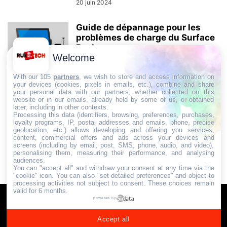
20 juin 2024
Guide de dépannage pour les
problèmes de charge du Surface
Book...
Welcome
12 mai 2024
With our 105
partners
, we wish to store and access information on
your devices (cookies, pixels in emails, etc.), combine and share
your personal data with our partners, whether collected on this
AUCUN COMMENTAIRE
website or in our emails, already held by some of us, or obtained
later, including in other contexts.
Processing this data (identifiers, browsing, preferences, purchases,
LAISSER UN COMMENTAIRE
loyalty programs, IP, postal addresses and emails, phone, precise
geolocation, etc.) allows developing and offering you services,
content, commercial offers and ads across your devices and
screens (including by email, post, SMS, phone, audio, and video),
CONNECTER POUR LAISSER UN COMMENTAIRE
personalising them, measuring their performance, and analysing
audiences.
You can "accept all" and withdraw your consent at any time via the
"cookie" icon
. You can also "set detailed preferences" and object to
processing activities not subject to consent. These choices remain
valid for 6 months.
Communauté & Discussions
Contactez-nous / Contribuez
powered by
Mentions légales
Accept all