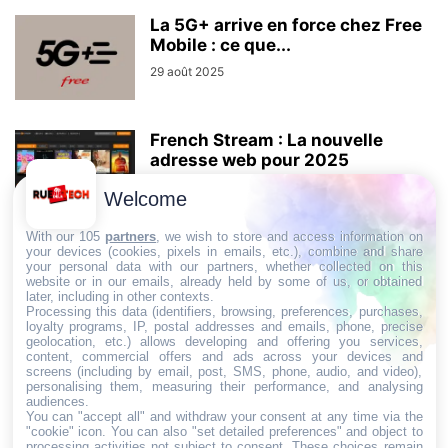
La 5G+ arrive en force chez Free
Mobile : ce que...
29 août 2025
French Stream : La nouvelle
adresse web pour 2025
21 janvier 2025
Welcome
With our 105
partners
, we wish to store and access information on
your devices (cookies, pixels in emails, etc.), combine and share
your personal data with our partners, whether collected on this
AUCUN COMMENTAIRE
website or in our emails, already held by some of us, or obtained
later, including in other contexts.
Processing this data (identifiers, browsing, preferences, purchases,
LAISSER UN COMMENTAIRE
loyalty programs, IP, postal addresses and emails, phone, precise
geolocation, etc.) allows developing and offering you services,
content, commercial offers and ads across your devices and
screens (including by email, post, SMS, phone, audio, and video),
CONNECTER POUR LAISSER UN COMMENTAIRE
personalising them, measuring their performance, and analysing
audiences.
You can "accept all" and withdraw your consent at any time via the
"cookie" icon
. You can also "set detailed preferences" and object to
processing activities not subject to consent. These choices remain