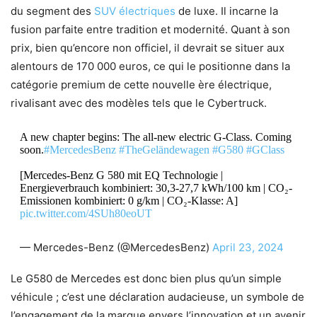
du segment des
SUV électriques
de luxe. Il incarne la
fusion parfaite entre tradition et modernité. Quant à son
prix, bien qu’encore non officiel, il devrait se situer aux
alentours de 170 000 euros, ce qui le positionne dans la
catégorie premium de cette nouvelle ère électrique,
rivalisant avec des modèles tels que le Cybertruck.
A new chapter begins: The all-new electric G-Class. Coming
soon.
#MercedesBenz
#TheGeländewagen
#G580
#GClass
[Mercedes-Benz G 580 mit EQ Technologie |
Energieverbrauch kombiniert: 30,3-27,7 kWh/100 km | CO₂-
Emissionen kombiniert: 0 g/km | CO₂-Klasse: A]
pic.twitter.com/4SUh80eoUT
— Mercedes-Benz (@MercedesBenz)
April 23, 2024
Le G580 de Mercedes est donc bien plus qu’un simple
véhicule ; c’est une déclaration audacieuse, un symbole de
l’engagement de la marque envers l’innovation et un avenir