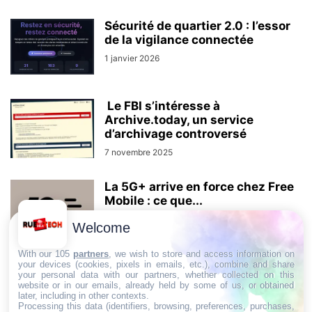
Sécurité de quartier 2.0 : l’essor
de la vigilance connectée
1 janvier 2026
Le FBI s’intéresse à
Archive.today, un service
d’archivage controversé
7 novembre 2025
La 5G+ arrive en force chez Free
Mobile : ce que...
29 août 2025
Welcome
With our 105
partners
, we wish to store and access information on
your devices (cookies, pixels in emails, etc.), combine and share
your personal data with our partners, whether collected on this
AUCUN COMMENTAIRE
website or in our emails, already held by some of us, or obtained
later, including in other contexts.
Processing this data (identifiers, browsing, preferences, purchases,