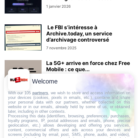
1 janvier 2026
Le FBI s’intéresse à
Archive.today, un service
d’archivage controversé
7 novembre 2025
La 5G+ arrive en force chez Free
Mobile : ce que...
29 août 2025
Welcome
With our 105
partners
, we wish to store and access information on
your devices (cookies, pixels in emails, etc.), combine and share
your personal data with our partners, whether collected on this
AUCUN COMMENTAIRE
website or in our emails, already held by some of us, or obtained
later, including in other contexts.
Processing this data (identifiers, browsing, preferences, purchases,
LAISSER UN COMMENTAIRE
loyalty programs, IP, postal addresses and emails, phone, precise
geolocation, etc.) allows developing and offering you services,
content, commercial offers and ads across your devices and
screens (including by email, post, SMS, phone, audio, and video),
CONNECTER POUR LAISSER UN COMMENTAIRE