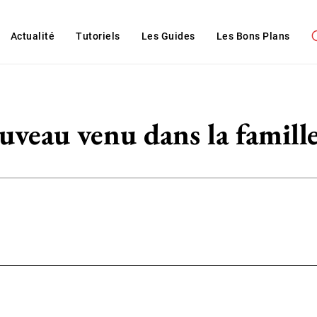
Actualité
Tutoriels
Les Guides
Les Bons Plans
veau venu dans la famill
WhatsApp
ReddIt
Linkedin