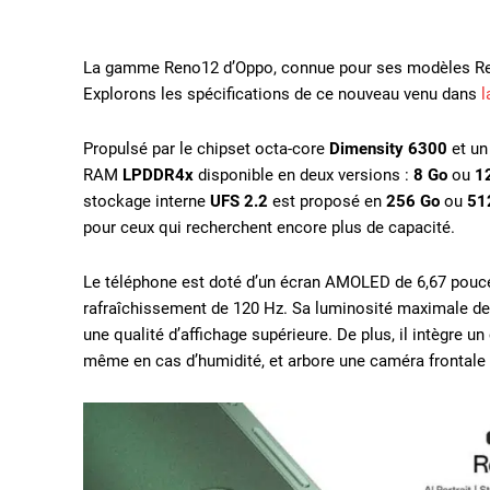
La gamme Reno12 d’Oppo, connue pour ses modèles Reno1
Explorons les spécifications de ce nouveau venu dans
l
Propulsé par le chipset octa-core
Dimensity 6300
et u
RAM
LPDDR4x
disponible en deux versions :
8 Go
ou
1
stockage interne
UFS 2.2
est proposé en
256 Go
ou
51
pour ceux qui recherchent encore plus de capacité.
Le téléphone est doté d’un écran AMOLED de 6,67 pouces
rafraîchissement de 120 Hz. Sa luminosité maximale de 2
une qualité d’affichage supérieure. De plus, il intègre u
même en cas d’humidité, et arbore une caméra frontale 