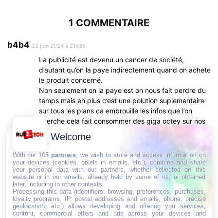
1 COMMENTAIRE
b4b4
22 juin 2024 à 21h36
La publicité est devenu un cancer de société,
d’autant qu’on la paye indirectement quand on achete
le produit concerné.
Non seulement on la paye est on nous fait perdre du
temps mais en plus c’est une polution suplementaire
sur tous les plans ca embrouille les infos que l’on
cherche cela fait consommer des giga octey sur nos
forfaits, perte de temps etc etc.
Welcome
Une calamité que soutiendrait Google mais on sait
que c’est le frique qui compte.
With our 105
partners
, we wish to store and access information on
your devices (cookies, pixels in emails, etc.), combine and share
Connecter pour laisser un commentaire
your personal data with our partners, whether collected on this
website or in our emails, already held by some of us, or obtained
later, including in other contexts.
Processing this data (identifiers, browsing, preferences, purchases,
LAISSER UN COMMENTAIRE
loyalty programs, IP, postal addresses and emails, phone, precise
geolocation, etc.) allows developing and offering you services,
content, commercial offers and ads across your devices and