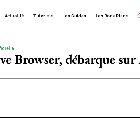
Actualité
Tutoriels
Les Guides
Les Bons Plans
ficielle
rave Browser, débarque su
WhatsApp
ReddIt
Linkedin