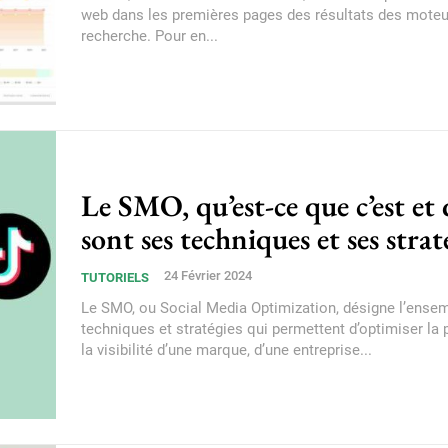
web dans les premières pages des résultats des moteu
recherche. Pour en...
Le SMO, qu’est-ce que c’est et 
sont ses techniques et ses strat
24 Février 2024
TUTORIELS
Le SMO, ou Social Media Optimization, désigne l’ense
techniques et stratégies qui permettent d’optimiser la 
la visibilité d’une marque, d’une entreprise...