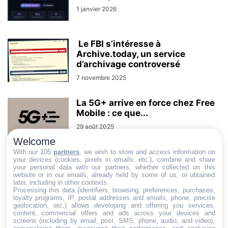
1 janvier 2026
Le FBI s’intéresse à
Archive.today, un service
d’archivage controversé
7 novembre 2025
La 5G+ arrive en force chez Free
Mobile : ce que...
29 août 2025
Welcome
With our 105
partners
, we wish to store and access information on
your devices (cookies, pixels in emails, etc.), combine and share
your personal data with our partners, whether collected on this
AUCUN COMMENTAIRE
website or in our emails, already held by some of us, or obtained
later, including in other contexts.
Processing this data (identifiers, browsing, preferences, purchases,
LAISSER UN COMMENTAIRE
loyalty programs, IP, postal addresses and emails, phone, precise
geolocation, etc.) allows developing and offering you services,
content, commercial offers and ads across your devices and
screens (including by email, post, SMS, phone, audio, and video),
CONNECTER POUR LAISSER UN COMMENTAIRE