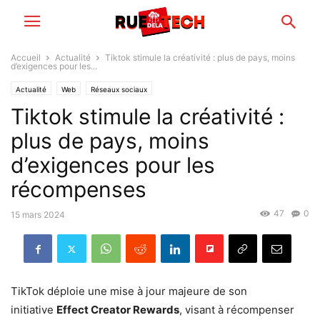
Accueil
Actualité
Tiktok stimule la créativité : plus de pays, moins
d’exigences pour les...
Actualité
Web
Réseaux sociaux
Tiktok stimule la créativité :
plus de pays, moins
d’exigences pour les
récompenses
47
0
15 mars 2024
TikTok déploie une mise à jour majeure de son
initiative
Effect Creator Rewards
, visant à récompenser