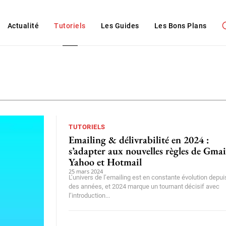
Actualité
Tutoriels
Les Guides
Les Bons Plans
Bureautique
Pour Android
TUTORIELS
Emailing & délivrabilité en 2024 :
s’adapter aux nouvelles règles de Gmai
Yahoo et Hotmail
25 mars 2024
L’univers de l’emailing est en constante évolution depui
des années, et 2024 marque un tournant décisif avec
l’introduction...