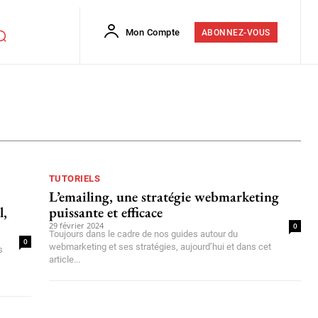
Mon Compte
ABONNEZ-VOUS
Pour Apple TV
Pour Consoles
Pour iOS
Pour Linux
TUTORIELS
L’emailing, une stratégie webmarketing
l,
puissante et efficace
29 février 2024
0
Toujours dans le cadre de nos guides autour du
0
webmarketing et ses stratégies, aujourd’hui et dans cet
s
article...