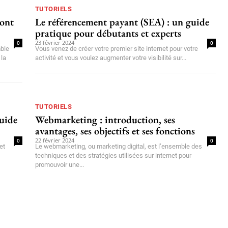
TUTORIELS
sont
Le référencement payant (SEA) : un guide
pratique pour débutants et experts
23 février 2024
0
0
mble
Vous venez de créer votre premier site internet pour votre
 la
activité et vous voulez augmenter votre visibilité sur...
TUTORIELS
guide
Webmarketing : introduction, ses
avantages, ses objectifs et ses fonctions
22 février 2024
0
0
et
Le webmarketing, ou marketing digital, est l’ensemble des
techniques et des stratégies utilisées sur internet pour
promouvoir une...