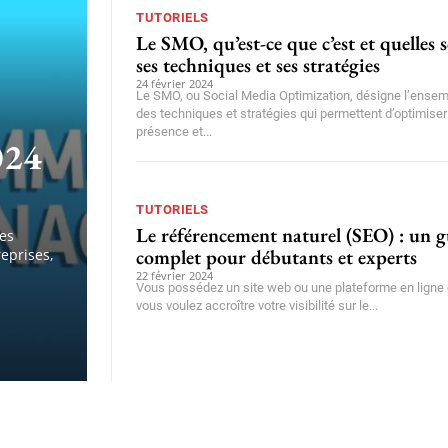
TUTORIELS
Le SMO, qu’est-ce que c’est et quelles 
ses techniques et ses stratégies
24 février 2024
Le SMO, ou Social Media Optimization, désigne l’ense
des techniques et stratégies qui permettent d’optimiser
présence et...
024
TUTORIELS
Le référencement naturel (SEO) : un 
res
complet pour débutants et experts
eprises,
22 février 2024
Vous possédez un site web ou une plateforme en ligne 
vous voulez accroître votre visibilité sur le...