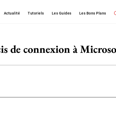
Actualité
Tutoriels
Les Guides
Les Bons Plans
is de connexion à Microso
WhatsApp
ReddIt
Linkedin