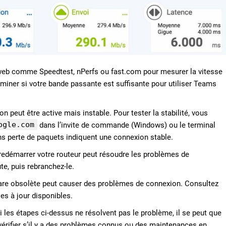
e web comme Speedtest, nPerfs ou fast.com pour mesurer la vitesse
rminer si votre bande passante est suffisante pour utiliser Teams
n peut être active mais instable. Pour tester la stabilité, vous
ogle.com
dans l’invite de commande (Windows) ou le terminal
s perte de paquets indiquent une connexion stable.
e redémarrer votre routeur peut résoudre les problèmes de
e, puis rebranchez-le.
are obsolète peut causer des problèmes de connexion. Consultez
ses à jour disponibles.
i les étapes ci-dessus ne résolvent pas le problème, il se peut que
vérifier s’il y a des problèmes connus ou des maintenances en