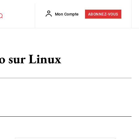
Mon Compte
ABONNEZ-VOUS
éo sur Linux
Flip
Copy URL
E-mail