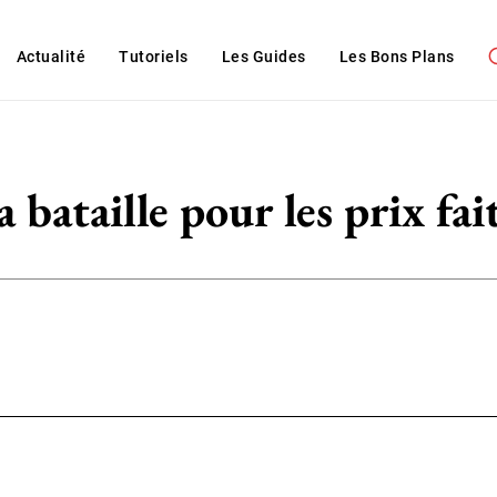
Actualité
Tutoriels
Les Guides
Les Bons Plans
 bataille pour les prix fai
WhatsApp
ReddIt
Linkedin